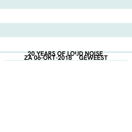
20 YEARS OF LOUD NOISE
ZA 06-OKT-2018
GEWEEST
EVENT POSTER
DOWNLOAD
GEORGANISEERD DOOR
DEEL DEZE PAGINA