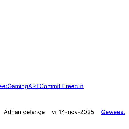
eer
Gaming
ART
Commit Freerun
Adrian delange
vr 14-nov-2025
Geweest