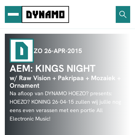
Ga
naar
de
inhoud
ZO 26-APR-2015
AEM: KINGS NIGHT
w/ Raw Vision + Pakripaa + Mozaiek +
Ornament
Na afloop van DYNAMO HOEZO? presents:
HOEZO? KONING 26-04-15 zullen wij jullie nog
eens even verassen met een portie All
Electronic Music!