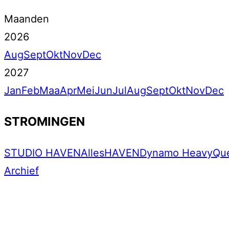
Maanden
2026
Aug
Sept
Okt
Nov
Dec
2027
Jan
Feb
Maa
Apr
Mei
Jun
Jul
Aug
Sept
Okt
Nov
Dec
STROMINGEN
STUDIO HAVEN
Alles
HAVEN
Dynamo Heavy
Qu
Archief