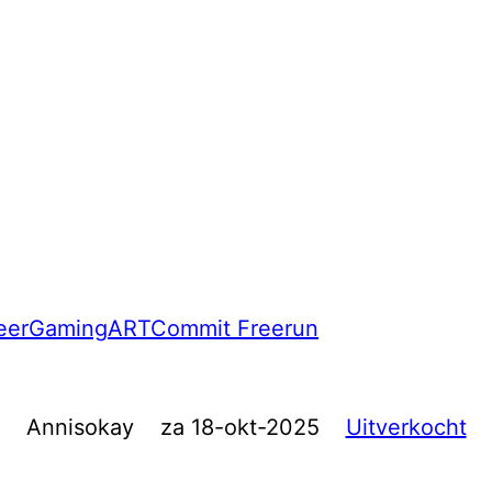
eer
Gaming
ART
Commit Freerun
Annisokay
za 18-okt-2025
Uitverkocht