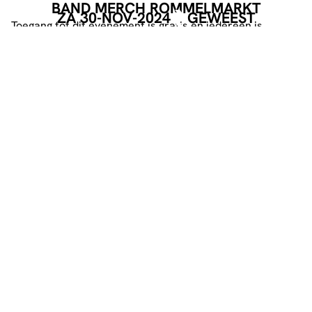
BAND MERCH ROMMELMARKT
ZA 30-NOV-2024
GEWEEST
Toegang tot dit evenement is gratis en iedereen is
welkom. De deuren gaan om 14.00 open en sluiten rond
de klok van 16.30. Daarna zal om 18:30 uur de deur weer
open gaan voor de show van Slapshot, Ignite en supports!
Tijdens dit event kun je de gekochte items gewoon in een
kluisje bewaren.
EVENT POSTER
DOWNLOAD
GEORGANISEERD DOOR
HEAVY