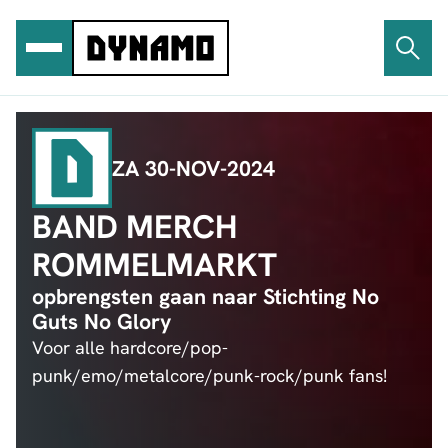
Ga
naar
de
inhoud
ZA 30-NOV-2024
BAND MERCH
ROMMELMARKT
opbrengsten gaan naar Stichting No
Guts No Glory
Voor alle hardcore/pop-
punk/emo/metalcore/punk-rock/punk fans!