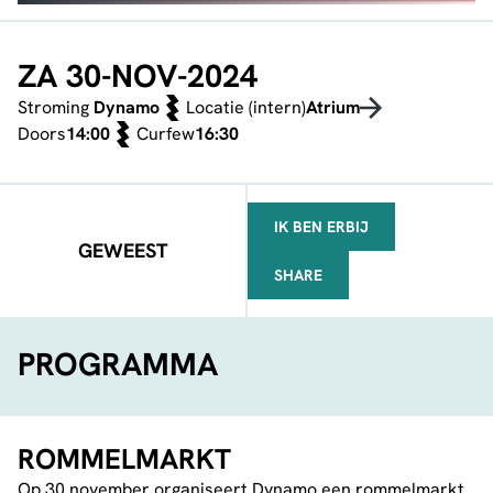
ZA 30-NOV-2024
Stroming
Dynamo
Locatie (intern)
Atrium
Doors
14:00
Curfew
16:30
IK BEN ERBIJ
GEWEEST
SHARE
FACEBOOK
TELEGRAM
WHATSAPP
PROGRAMMA
ROMMELMARKT
Op 30 november organiseert Dynamo een rommelmarkt