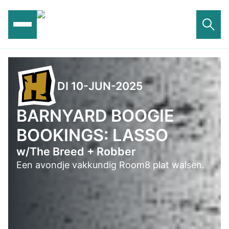
Ga
naar
de
inhoud
DI 10-JUN-2025
BARNYARD BOOGIE
BOOKINGS: LASSO
w/The Breed + Robber
Een avondje vakkundig Room8 plat walsen.