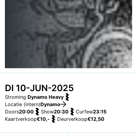
DI 10-JUN-2025
Stroming
Dynamo Heavy
Locatie (intern)
Dynamo
Doors
20:00
Show
20:30
Curfew
23:15
Kaartverkoop
€10,-
Deurverkoop
€12,50