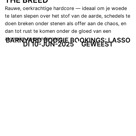
Rauwe, oerkrachtige hardcore — ideaal om je woede
te laten slepen over het stof van de aarde, schedels te
doen breken onder stenen als offer aan de chaos, en
dan tot rust te komen onder de gloed van een
atomaire zonsondergang.
BARNYARD BOOGIE BOOKINGS: LASSO
DI 10-JUN-2025
GEWEEST
SUPPORT