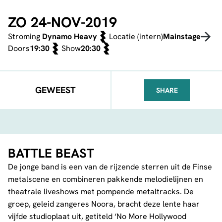
ZO 24-NOV-2019
Stroming
Dynamo Heavy
Locatie (intern)
Mainstage
Doors
19:30
Show
20:30
GEWEEST
SHARE
FACEBOOK
TELEGRAM
WHATSA
BATTLE BEAST
De jonge band is een van de rijzende sterren uit de Finse
metalscene en combineren pakkende melodielijnen en
theatrale liveshows met pompende metaltracks. De
groep, geleid zangeres Noora, bracht deze lente haar
vijfde studioplaat uit, getiteld ‘No More Hollywood