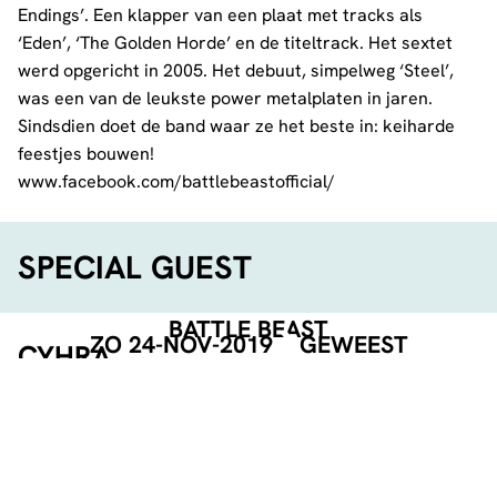
Endings’. Een klapper van een plaat met tracks als
‘Eden’, ‘The Golden Horde’ en de titeltrack. Het sextet
werd opgericht in 2005. Het debuut, simpelweg ‘Steel’,
was een van de leukste power metalplaten in jaren.
Sindsdien doet de band waar ze het beste in: keiharde
feestjes bouwen!
www.facebook.com/battlebeastofficial/
SPECIAL GUEST
BATTLE BEAST
ZO 24-NOV-2019
GEWEEST
CYHRA
Cyhra
; Een lekker pot moderne metal, dat brengt de
band met ex Amaranthe vocalist Jake E en ex In Flames
gitarist Jesper Strömblad
www.facebook.com/CyHraofficial/