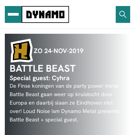
Ga
naar
de
inhoud
ZO 24-NOV-2019
BATTLE BEAST
Special guest: Cyhra
De Finse koningen van de party power metal
Battle Beast gaan weer op kruistocht door
Europa en daarbij slaan ze Eindhoven niet
over! Loud Noise ism Dynamo Metal presents:
Battle Beast + special guest.