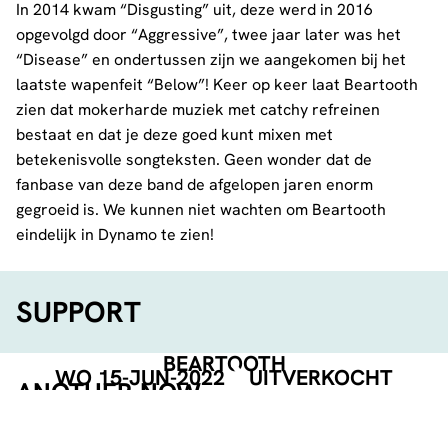
In 2014 kwam “Disgusting” uit, deze werd in 2016
opgevolgd door “Aggressive”, twee jaar later was het
“Disease” en ondertussen zijn we aangekomen bij het
laatste wapenfeit “Below”! Keer op keer laat Beartooth
zien dat mokerharde muziek met catchy refreinen
bestaat en dat je deze goed kunt mixen met
betekenisvolle songteksten. Geen wonder dat de
fanbase van deze band de afgelopen jaren enorm
gegroeid is. We kunnen niet wachten om Beartooth
eindelijk in Dynamo te zien!
SUPPORT
BEARTOOTH
WO 15-JUN-2022
UITVERKOCHT
ANOTHER NOW
De Eindhovense band
Another Now
stond al vaker in
Dynamo. waaronder tijdens de Jera on Air bandbattle