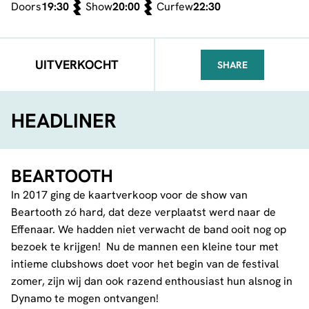
Doors
19:30
Show
20:00
Curfew
22:30
UITVERKOCHT
SHARE
FACEBOOK
TELEGRAM
WHATSA
HEADLINER
BEARTOOTH
In 2017 ging de kaartverkoop voor de show van
Beartooth zó hard, dat deze verplaatst werd naar de
Effenaar. We hadden niet verwacht de band ooit nog op
bezoek te krijgen! Nu de mannen een kleine tour met
intieme clubshows doet voor het begin van de festival
zomer, zijn wij dan ook razend enthousiast hun alsnog in
Dynamo te mogen ontvangen!