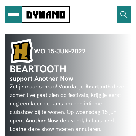
Ga
naar
de
inhoud
WO 15-JUN-2022
BEARTOOTH
support Another Now
Zet je maar schrap! Voordat je
Beartooth
deze
zomer live gaat zien op festivals, krijg je eerst
nog een keer de kans om een intieme
clubshow bij te wonen. Op woensdag 15 juni
opent
Another Now
de avond, helaas heeft
Loathe deze show moeten annuleren.