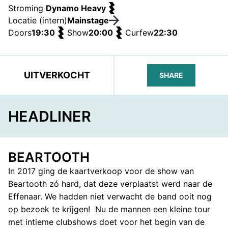
Stroming
Dynamo Heavy
Locatie (intern)
Mainstage
Doors
19:30
Show
20:00
Curfew
22:30
UITVERKOCHT
SHARE
FACEBOOK
TELEGRAM
WHATS
HEADLINER
BEARTOOTH
In 2017 ging de kaartverkoop voor de show van
Beartooth zó hard, dat deze verplaatst werd naar de
Effenaar. We hadden niet verwacht de band ooit nog
op bezoek te krijgen! Nu de mannen een kleine tour
met intieme clubshows doet voor het begin van de