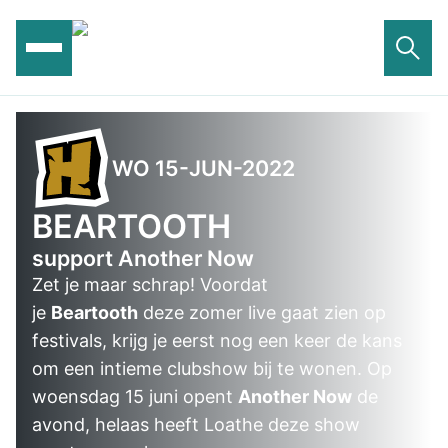
Ga
naar
de
inhoud
WO 15-JUN-2022
BEARTOOTH
support Another Now
Zet je maar schrap! Voordat
je
Beartooth
deze zomer live gaat zien op
festivals, krijg je eerst nog een keer de kans
om een intieme clubshow bij te wonen. Op
woensdag 15 juni opent
Another Now
de
avond, helaas heeft Loathe deze show