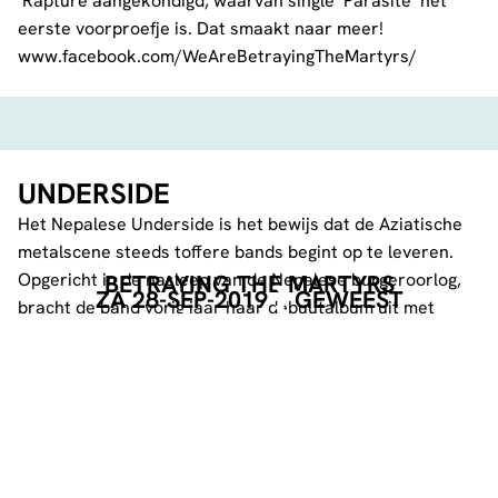
‘Rapture aangekondigd, waarvan single ‘Parasite’ het
eerste voorproefje is. Dat smaakt naar meer!
www.facebook.com/WeAreBetrayingTheMartyrs/
UNDERSIDE
Het Nepalese Underside is het bewijs dat de Aziatische
metalscene steeds toffere bands begint op te leveren.
Opgericht in de nasleep van de Nepalese burgeroorlog,
BETRAYING THE MARTYRS
ZA 28-SEP-2019
GEWEEST
bracht de band vorig jaar haar debuutalbum uit met
’Satan In Your Stereo’. Een superenergieke plaat dat
moderne metalcore op unieke wijze mengt met
traditionele volksmuziek en rituele klanken.
www.facebook.com/TheUnderside/
SHREZZERS (RUSLAND)
Shrezzers is een van de beste en meest sexy