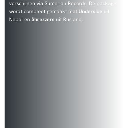
verschijnen via Sumerian Records. De package
wordt compleet gemaakt met
Underside
uit
Nepal en
Shrezzers
uit Rusland.