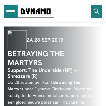
Ga
naar
de
inhoud
ZA 28-SEP-2019
BETRAYING THE
MARTYRS
Support: The Underside (NP) +
Shrezzers (R)
Op 28 september komt
Betraying The
Martyrs
naar Dynamo Eindhoven. Bovendien
kondigde de Franse metalcoreband recentelijk
een gloednieuwe plaat aan, ‘Rapture’ te