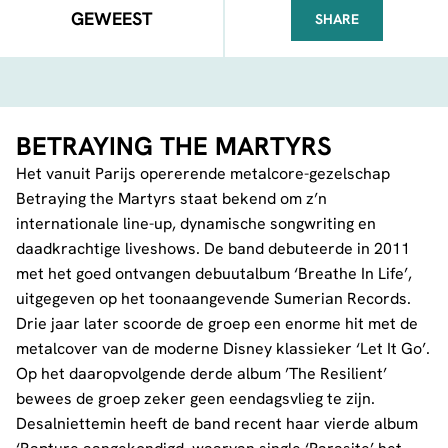
GEWEEST
SHARE
FACEBOOK
TELEGRAM
WHATSA
BETRAYING THE MARTYRS
Het vanuit Parijs opererende metalcore-gezelschap
Betraying the Martyrs staat bekend om z’n
internationale line-up, dynamische songwriting en
daadkrachtige liveshows. De band debuteerde in 2011
met het goed ontvangen debuutalbum ‘Breathe In Life’,
uitgegeven op het toonaangevende Sumerian Records.
Drie jaar later scoorde de groep een enorme hit met de
metalcover van de moderne Disney klassieker ‘Let It Go’.
Op het daaropvolgende derde album ’The Resilient’
bewees de groep zeker geen eendagsvlieg te zijn.
Desalniettemin heeft de band recent haar vierde album