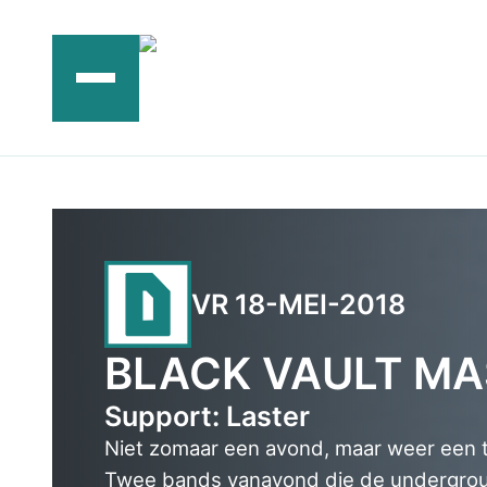
Ga
naar
de
inhoud
VR 18-MEI-2018
BLACK VAULT MA
Support: Laster
Niet zomaar een avond, maar weer ee
Twee bands vanavond die de undergrou