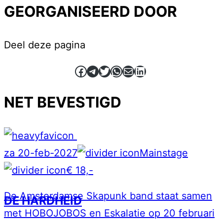
GEORGANISEERD DOOR
Deel deze pagina
Facebook
Telegram
Twitter
WhatsApp
E-mail
LinkedIn
NET BEVESTIGD
za 20-feb-2027
Mainstage
€ 18,-
De Amsterdamse Skapunk band staat samen
DE HARDHEID
met HOBOJOBOS en Eskalatie op 20 februari