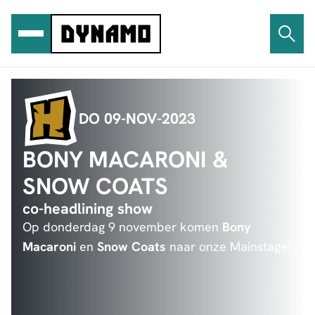
Ga
naar
de
inhoud
DO 09-NOV-2023
BONY MACARONI &
SNOW COATS
co-headlining show
Op donderdag 9 november komen
Bony
Macaroni
en
Snow Coats
naar onze Mainstage!