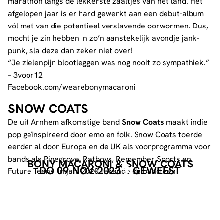
marathon langs de lekkerste zaaltjes van het land. Het
afgelopen jaar is er hard gewerkt aan een debut-album
vól met van die potentieel verslavende oorwormen. Dus,
mocht je zin hebben in zo’n aanstekelijk avondje jank-
punk, sla deze dan zeker niet over!
“Je zielenpijn blootleggen was nog nooit zo sympathiek.”
– 3voor12
Facebook.com/wearebonymacaroni
SNOW COATS
De uit Arnhem afkomstige band
Snow Coats
maakt indie
pop geïnspireerd door emo en folk. Snow Coats toerde
eerder al door Europa en de UK als voorprogramma voor
bands als Pinegrove, Ratboys, Remember Sports en
BONY MACARONI & SNOW COATS
DO 09-NOV-2023
GEWEEST
Future Teens. In juni 2020 tekende de band een
platencontract bij het Engelse label Alcopop! Records en
brachten zij de zomerse indiepop plaat de “Pool Girl EP”
uit. Deze werd door de Britse media zeer goed