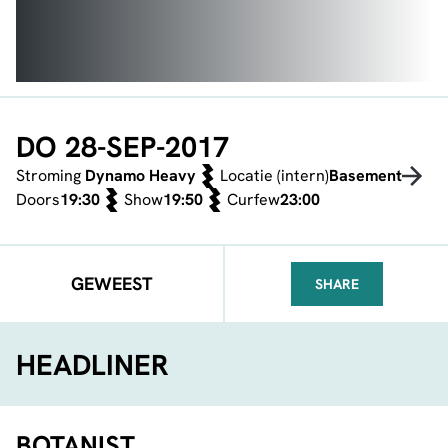
DO 28-SEP-2017
Stroming
Dynamo Heavy
Locatie (intern)
Basement
Doors
19:30
Show
19:50
Curfew
23:00
GEWEEST
SHARE
FACEBOOK
TELEGRAM
WHATSA
HEADLINER
BOTANIST