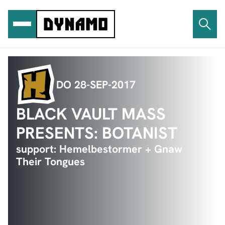
Ga
naar
de
inhoud
DO 28-SEP-2017
BLACK VAULT MASS
PRESENTS: BOTANIST
support: Hemelbestormer + Gnaw
Their Tongues