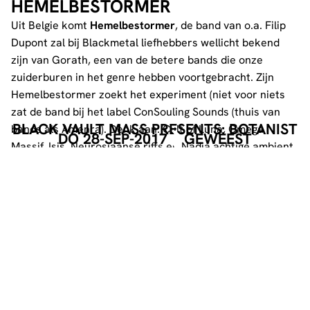
HEMELBESTORMER
Uit Belgie komt
Hemelbestormer
, de band van o.a. Filip
Dupont zal bij Blackmetal liefhebbers wellicht bekend
zijn van Gorath, een van de betere bands die onze
zuiderburen in het genre hebben voortgebracht. Zijn
Hemelbestormer zoekt het experiment (niet voor niets
zat de band bij het label ConSouling Sounds (thuis van
BLACK VAULT MASS PRESENTS: BOTANIST
bands als Amenra). Denk aan: Cult of Luna, Omega
DO 28-SEP-2017
GEWEEST
Massif, Isis, Neurosiaanse riffs en Nadja achtige ambient.
Dikke broeierige ambient noise, maar het gaat
vervolgens al snel richting dronende doom waarbij de
diepe, loodzware riffs herinneren aan de überklanken
van Sunn 0))).
www.facebook.com/Hemelbestormer
GNAW THEIR TONGUES
Eenmansproject
Gnaw Their Tongues
werkt hard, de
flinke bak aan releases vinden hun weg richting