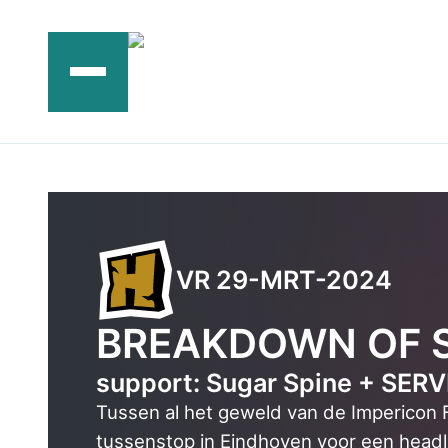
Ga
naar
de
inhoud
VR 29-MRT-2024
BREAKDOWN OF 
support: Sugar Spine + SERV
Tussen al het geweld van de Impericon 
tussenstop in Eindhoven voor een headl