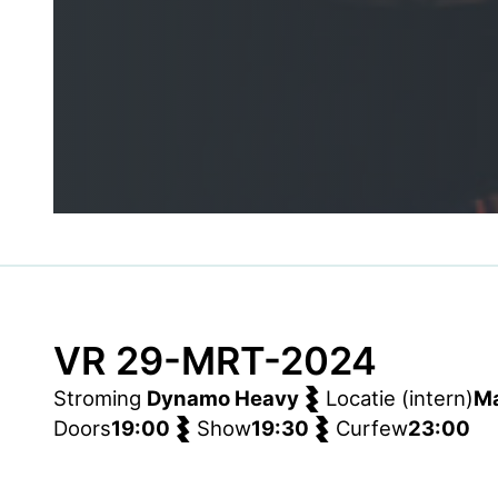
VR 29-MRT-2024
Stroming
Dynamo Heavy
Locatie (intern)
Ma
Doors
19:00
Show
19:30
Curfew
23:00