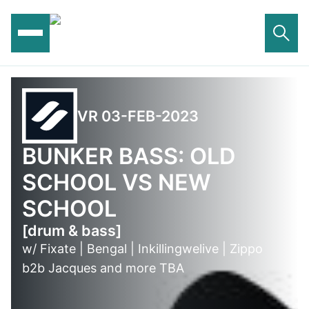
Ga
naar
de
inhoud
VR 03-FEB-2023
BUNKER BASS: OLD
SCHOOL VS NEW
SCHOOL
[drum & bass]
w/ Fixate | Bengal | Inkillingwelive | Zippo
b2b Jacques and more TBA