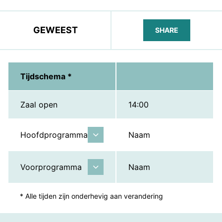
GEWEEST
SHARE
FACEBOOK
TELEGRAM
WHATS
Tijdschema *
Zaal open
14:00
Hoofdprogramma
Naam
Voorprogramma
Naam
* Alle tijden zijn onderhevig aan verandering