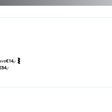
ave
€14,-
€54,-