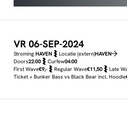
VR 06-SEP-2024
Stroming
HAVEN
Locatie (extern)
HAVEN
Doors
22:00
Curfew
04:00
First Wave
€9,-
Regular Wave
€11,50
Late W
Ticket + Bunker Bass vs Black Bear incl. Hoodie