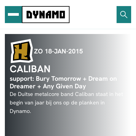
Ga
naar
de
inhoud
ZO 18-JAN-2015
CALIBAN
support: Bury Tomorrow + Dream on
Dreamer + Any Given Day
De Duitse metalcore band Caliban staat in het
begin van jaar bij ons op de planken in
Dynamo.