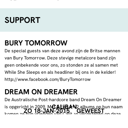
SUPPORT
BURY TOMORROW
De special guests van deze avond zijn de Britse mannen
van Bury Tomorrow. Deze stevige metalcore band zijn
geen onbekende voor ons, zo stonden ze al samen met
While She Sleeps en als headliner bij ons in de kelder!
http://www.facebook.com/BuryTomorrow
DREAM ON DREAMER
De Australische Post-hardcore band Dream On Dreamer
CALIBAN
is opgericht in 2009. Met 2 Ep’s en 2 albums op hun naam
ZO 18-JAN-2015
GEWEEST
komen ze hun vrienden van Caliban vergezellen op deze
moker harde tour.