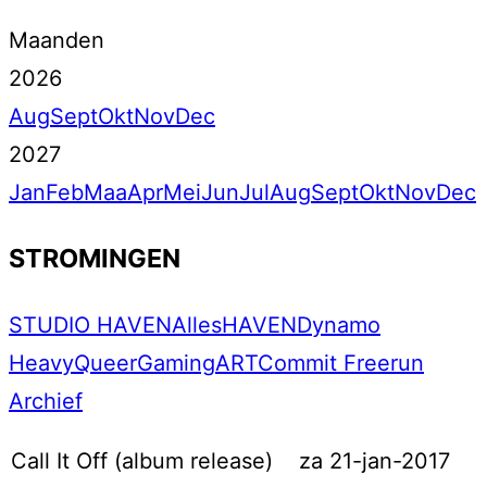
Maanden
2026
Aug
Sept
Okt
Nov
Dec
2027
Jan
Feb
Maa
Apr
Mei
Jun
Jul
Aug
Sept
Okt
Nov
Dec
STROMINGEN
STUDIO HAVEN
Alles
HAVEN
Dynamo
Heavy
Queer
Gaming
ART
Commit Freerun
Archief
Call It Off (album release)
za 21-jan-2017