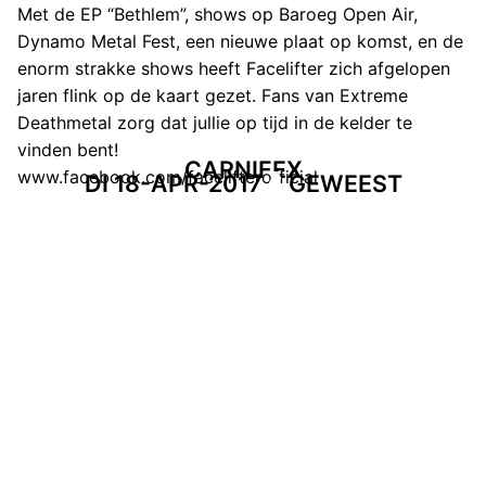
Met de EP “Bethlem”, shows op Baroeg Open Air,
Dynamo Metal Fest, een nieuwe plaat op komst, en de
enorm strakke shows heeft Facelifter zich afgelopen
jaren flink op de kaart gezet. Fans van Extreme
Deathmetal zorg dat jullie op tijd in de kelder te
vinden bent!
CARNIFEX
www.facebook.com/facelifterofficial
DI 18-APR-2017
GEWEEST
OCEAN DEPTHS
Uit Killburg komt Ocean Depths, een nieuwkomer. De
single “Take The Blame” en met een EP onderweg zal
dit de eerste Eindhovense kennismaking worden dit
Metalcore orkestje.
www.facebook.com/oceandepthsofficial
RECAP