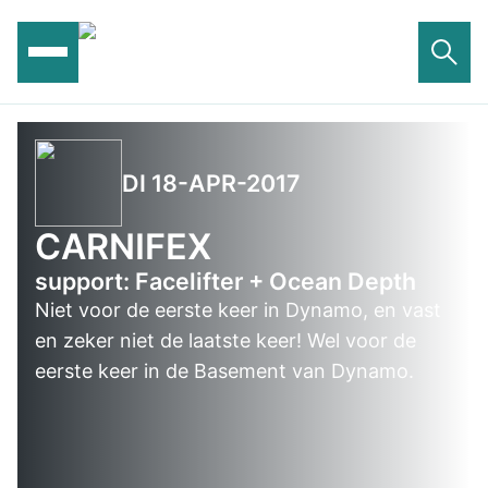
Ga
naar
de
inhoud
DI 18-APR-2017
CARNIFEX
support: Facelifter + Ocean Depth
Niet voor de eerste keer in Dynamo, en vast
en zeker niet de laatste keer! Wel voor de
eerste keer in de Basement van Dynamo.