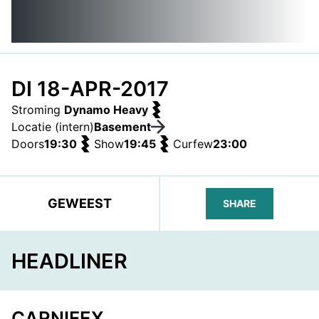
DI 18-APR-2017
Stroming
Dynamo Heavy
Locatie (intern)
Basement
Doors
19:30
Show
19:45
Curfew
23:00
GEWEEST
SHARE
FACEBOOK
TELEGRAM
WHATS
HEADLINER
CARNIFEX