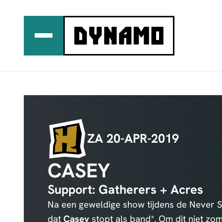
Ga
naar
de
inhoud
ZA 20-APR-2019
CASEY
Support: Gatherers + Acres
Na een geweldige show tijdens de Never S
dat
Casey
stopt als band*. Om dit niet zom