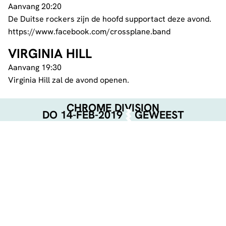
Aanvang 20:20
De Duitse rockers zijn de hoofd supportact deze avond.
https://www.facebook.com/crossplane.band
VIRGINIA HILL
Aanvang 19:30
Virginia Hill zal de avond openen.
CHROME DIVISION
DO 14-FEB-2019
GEWEEST
Kaartverkoop loopt via
Loud Noise.
www.loudnoise.nl/
https://www.flickr.com