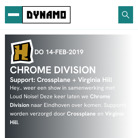
Ga
naar
de
inhoud
DO 14-FEB-2019
CHROME DIVISION
Support: Crossplane + Virginia Hill
Hey.. weer een show in samenwerking met
Loud Noise! Deze keer laten we
Chrome
Division
naar Eindhoven over komen. Supports
worden verzorgd door
Crossplane
en
Virginia
Hill
.