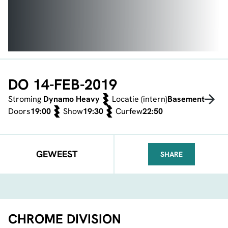
DO 14-FEB-2019
Stroming
Dynamo Heavy
Locatie (intern)
Basement
Doors
19:00
Show
19:30
Curfew
22:50
GEWEEST
SHARE
FACEBOOK
TELEGRAM
WHATSA
CHROME DIVISION