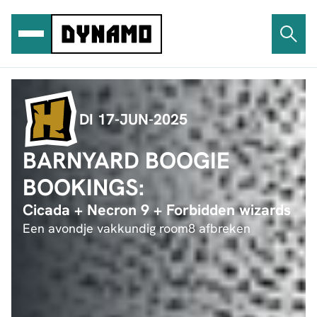
Ga
naar
de
inhoud
DI 17-JUN-2025
BARNYARD BOOGIE
BOOKINGS:
Cicada + Necron 9 + Forbidden wizards
Een avondje vakkundig room8 afbreken