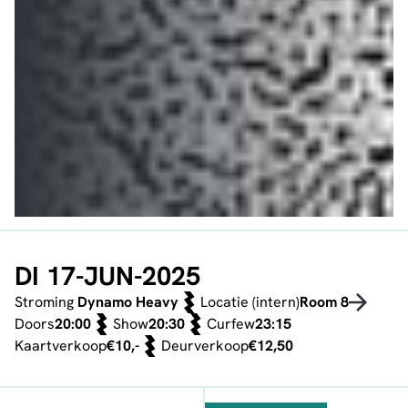
DI 17-JUN-2025
Stroming
Dynamo Heavy
Locatie (intern)
Room 8
Doors
20:00
Show
20:30
Curfew
23:15
Kaartverkoop
€10,-
Deurverkoop
€12,50