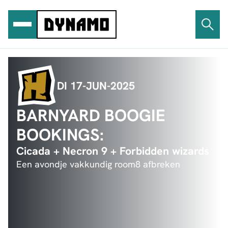
Ga
naar
de
inhoud
DI 17-JUN-2025
BARNYARD BOOGIE
BOOKINGS:
Cicada + Necron 9 + Forbidden wizards
Een avondje vakkundig room8 afbreken