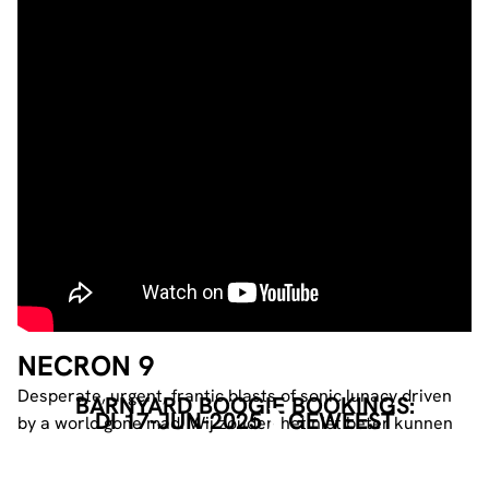
NECRON 9
Desperate, urgent, frantic blasts of sonic lunacy driven
BARNYARD BOOGIE BOOKINGS:
DI 17-JUN-2025
GEWEEST
by a world gone mad. Wij zouden het niet beter kunnen
omschrijven…