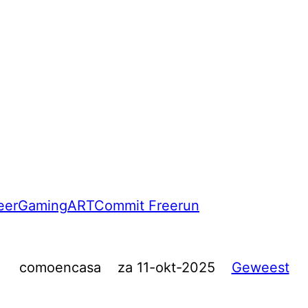
eer
Gaming
ART
Commit Freerun
comoencasa
za 11-okt-2025
Geweest