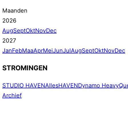
Maanden
2026
Aug
Sept
Okt
Nov
Dec
2027
Jan
Feb
Maa
Apr
Mei
Jun
Jul
Aug
Sept
Okt
Nov
Dec
STROMINGEN
STUDIO HAVEN
Alles
HAVEN
Dynamo Heavy
Qu
Archief