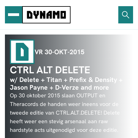
Ga
naar
de
inhoud
VR 30-OKT-2015
CTRL ALT DELETE
w/ Delete + Titan + Prefix & Density +
Jason Payne + D-Verze and more
Op 30 oktober 2015 slaan OUTPUT en
Theracords de handen weer ineens voor de
tweede editie van CTRL.ALT.DELETE! Delete
heeft weer een stevig arsenaal aan raw
hardstyle acts uitgenodigd voor deze editie.