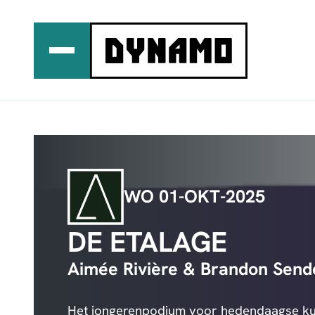
Ga
naar
de
inhoud
WO 01-OKT-2025
DE ETALAGE
Aimée Rivière & Brandon Send
Het jongerenpodium voor hedendaagse ku