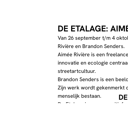
DE ETALAGE: AIM
Van 26 september t/m 4 oktob
Rivière en Brandon Senders.
Aimée Rivière is een freelanc
innovatie en ecologie centraa
streetartcultuur.
Brandon Senders is een beeld
Zijn werk wordt gekenmerkt d
menselijk bestaan.
DE
De Etalage is een expositief
presenteren en de expositieru
Openingstijden