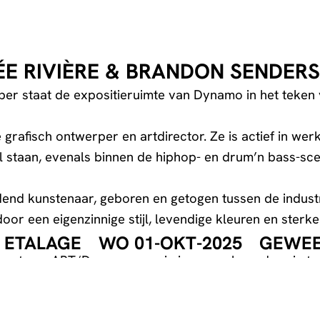
ÉE RIVIÈRE & BRANDON SENDERS
er staat de expositieruimte van Dynamo in het teken
e grafisch ontwerper en artdirector. Ze is actief in we
l staan, evenals binnen de hiphop- en drum’n bass-scen
end kunstenaar, geboren en getogen tussen de industr
oor een eigenzinnige stijl, levendige kleuren en ster
 ETALAGE
WO 01-OKT-2025
GEWEE
ormat van ART/Dynamo waarin jonge makers de ruimte 
imte naar eigen inzicht vorm te geven.