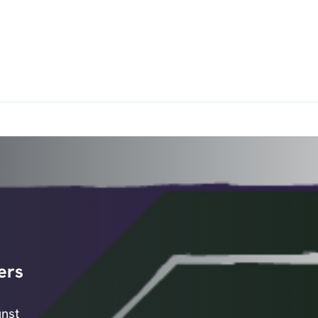
ers
nst