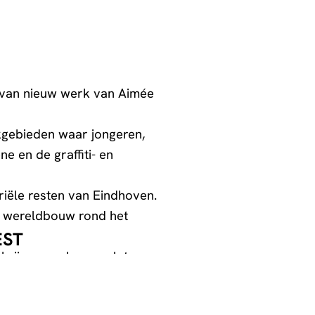
 van nieuw werk van Aimée
rkgebieden waar jongeren,
e en de graffiti- en
iële resten van Eindhoven.
ke wereldbouw rond het
ST
krijgen om hun werk te