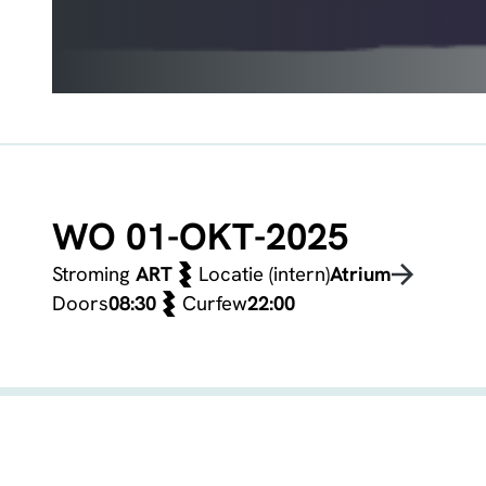
WO 01-OKT-2025
Stroming
ART
Locatie (intern)
Atrium
Doors
08:30
Curfew
22:00