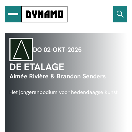
Ga
naar
de
inhoud
DO 02-OKT-2025
DE ETALAGE
Aimée Rivière & Brandon Senders
Het jongerenpodium voor hedendaagse kunst