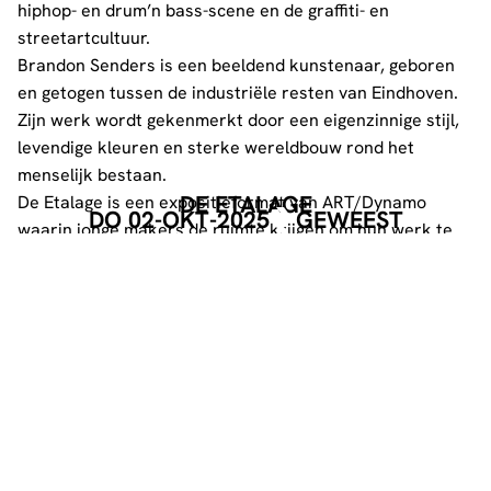
hiphop- en drum’n bass-scene en de graffiti- en
streetartcultuur.
Brandon Senders is een beeldend kunstenaar, geboren
en getogen tussen de industriële resten van Eindhoven.
Zijn werk wordt gekenmerkt door een eigenzinnige stijl,
levendige kleuren en sterke wereldbouw rond het
menselijk bestaan.
DE ETALAGE
De Etalage is een expositieformat van ART/Dynamo
DO 02-OKT-2025
GEWEEST
waarin jonge makers de ruimte krijgen om hun werk te
presenteren en de expositieruimte naar eigen inzicht
vorm te geven.
Openingstijden
Vrijdag 26 september: 19:30 – 22:30 (openingsavond)
Maandag 29 september: 08:30 – 22:00
Dinsdag 30 september: 08:30 – 22:00
Woensdag 1 oktober: 08:30 – 22:00
Donderdag 2 oktober: 08:30 – 22:00
Vrijdag 3 oktober: 08:30 – 22:00