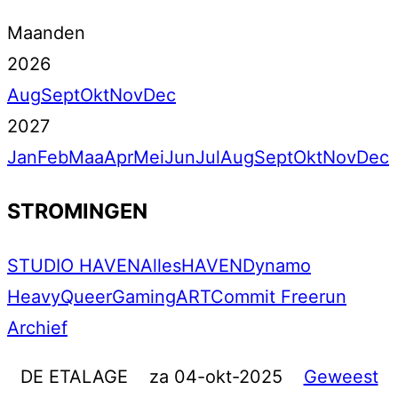
Maanden
2026
Aug
Sept
Okt
Nov
Dec
2027
Jan
Feb
Maa
Apr
Mei
Jun
Jul
Aug
Sept
Okt
Nov
Dec
STROMINGEN
STUDIO HAVEN
Alles
HAVEN
Dynamo
Heavy
Queer
Gaming
ART
Commit Freerun
Archief
DE ETALAGE
za 04-okt-2025
Geweest