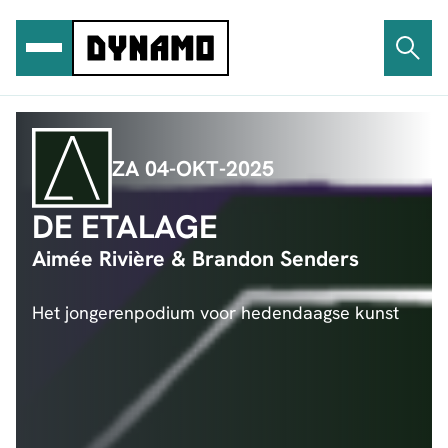
Ga
naar
de
inhoud
ZA 04-OKT-2025
DE ETALAGE
Aimée Rivière & Brandon Senders
Het jongerenpodium voor hedendaagse kunst