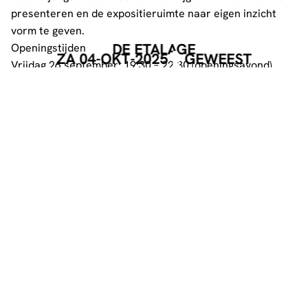
presenteren en de expositieruimte naar eigen inzicht
vorm te geven.
DE ETALAGE
Openingstijden
ZA 04-OKT-2025
GEWEEST
Vrijdag 26 september: 19:30 – 22:30 (openingsavond)
Maandag 29 september: 08:30 – 22:00
Dinsdag 30 september: 08:30 – 22:00
Woensdag 1 oktober: 08:30 – 22:00
Donderdag 2 oktober: 08:30 – 22:00
Vrijdag 3 oktober: 08:30 – 22:00
Zaterdag 4 oktober: 09:00 – 17:00
De Etalage is vrij toegankelijk tijdens de openingstijden
van Dynamo.
DEEL DEZE PAGINA
Facebook
Telegram
Twitter
WhatsApp
E-mail
LinkedIn