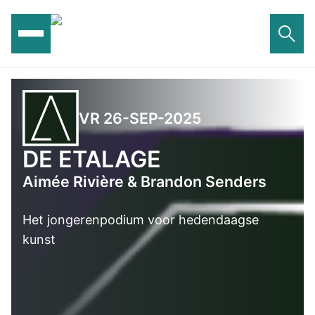
Ga
naar
de
inhoud
VR 26-SEP-2025
DE ETALAGE
Aimée Rivière & Brandon Senders
Het jongerenpodium voor hedendaagse
kunst