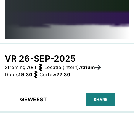
VR 26-SEP-2025
Stroming
ART
Locatie (intern)
Atrium
Doors
19:30
Curfew
22:30
GEWEEST
SHARE
FACEBOOK
TELEGRAM
WHATS