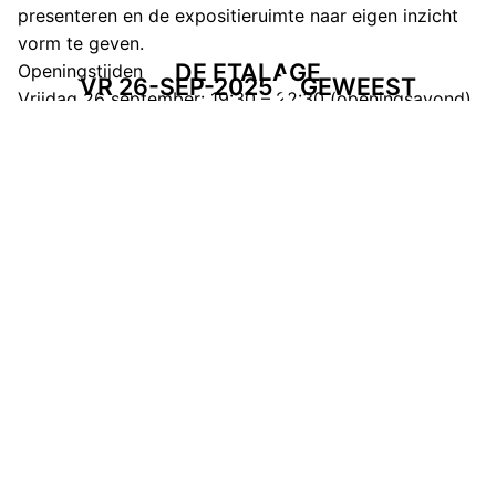
presenteren en de expositieruimte naar eigen inzicht
vorm te geven.
DE ETALAGE
Openingstijden
VR 26-SEP-2025
GEWEEST
Vrijdag 26 september: 19:30 – 22:30 (openingsavond)
Maandag 29 september: 08:30 – 22:00
Dinsdag 30 september: 08:30 – 22:00
Woensdag 1 oktober: 08:30 – 22:00
Donderdag 2 oktober: 08:30 – 22:00
Vrijdag 3 oktober: 08:30 – 22:00
Zaterdag 4 oktober: 09:00 – 17:00
De Etalage is vrij toegankelijk tijdens de
openingstijden van Dynamo.
DEEL DEZE PAGINA
Facebook
Telegram
Twitter
WhatsApp
E-mail
LinkedIn