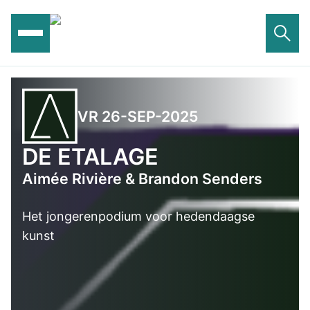
Ga
naar
de
inhoud
VR 26-SEP-2025
DE ETALAGE
Aimée Rivière & Brandon Senders
Het jongerenpodium voor hedendaagse
kunst