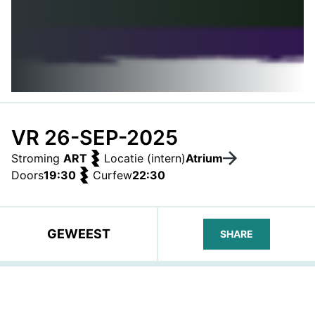
VR 26-SEP-2025
Stroming
ART
Locatie (intern)
Atrium
Doors
19:30
Curfew
22:30
GEWEEST
SHARE
FACEBOOK
TELEGRAM
WHATS