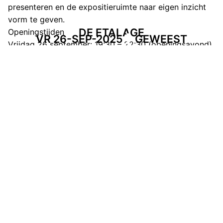
presenteren en de expositieruimte naar eigen inzicht
vorm te geven.
DE ETALAGE
Openingstijden
VR 26-SEP-2025
GEWEEST
Vrijdag 26 september: 19:30 – 22:30 (openingsavond)
Maandag 29 september: 08:30 – 22:00
Dinsdag 30 september: 08:30 – 22:00
Woensdag 1 oktober: 08:30 – 22:00
Donderdag 2 oktober: 08:30 – 22:00
Vrijdag 3 oktober: 08:30 – 22:00
Zaterdag 4 oktober: 09:00 – 17:00
De Etalage is vrij toegankelijk tijdens de
openingstijden van Dynamo.
DEEL DEZE PAGINA
Facebook
Telegram
Twitter
WhatsApp
E-mail
LinkedIn