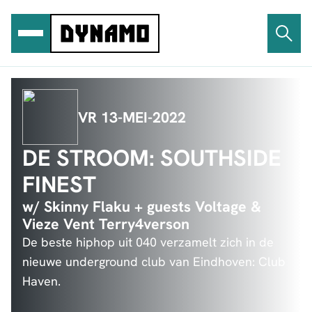
Ga
naar
de
inhoud
VR 13-MEI-2022
DE STROOM: SOUTHSIDE
FINEST
w/ Skinny Flaku + guests Voltage &
Vieze Vent Terry4verson
De beste hiphop uit 040 verzamelt zich in de
nieuwe underground club van Eindhoven: Club
Haven.