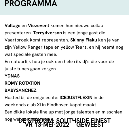
PROGRAMMA
Voltage
en
Viezevent
komen hun nieuwe collab
presenteren.
Terry4verson
is een jonge gast die
Vaartbroek komt representen.
Skinny Flaku
ken je van
zijn Yellow Ranger tape en yellow Tears, en hij neemt nog
wat speciale gasten mee.
En natuurlijk heb je ook een hele rits dj’s die voor de
juiste tunes gaan zorgen.
YDNAS
ROMY ROTATION
BABYSANCHEZ
Hosted bij de enige echte:
ICEJUSTFLEXIN
in de
weekends club XI in Eindhoven kapot maakt.
Een dikke lokale line up met jonge talenten en misschien
nog wel een veteraan…
DE STROOM: SOUTHSIDE FINEST
VR 13-MEI-2022
GEWEEST