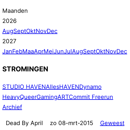
Maanden
2026
Aug
Sept
Okt
Nov
Dec
2027
Jan
Feb
Maa
Apr
Mei
Jun
Jul
Aug
Sept
Okt
Nov
Dec
STROMINGEN
STUDIO HAVEN
Alles
HAVEN
Dynamo
Heavy
Queer
Gaming
ART
Commit Freerun
Archief
Dead By April
zo 08-mrt-2015
Geweest