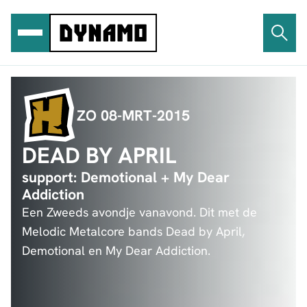
Ga
naar
de
inhoud
ZO 08-MRT-2015
DEAD BY APRIL
support: Demotional + My Dear
Addiction
Een Zweeds avondje vanavond. Dit met de
Melodic Metalcore bands Dead by April,
Demotional en My Dear Addiction.