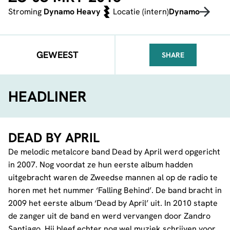
Stroming
Dynamo Heavy
Locatie (intern)
Dynamo
GEWEEST
SHARE
FACEBOOK
TELEGRAM
WHATSA
HEADLINER
DEAD BY APRIL
De melodic metalcore band Dead by April werd opgericht
in 2007. Nog voordat ze hun eerste album hadden
uitgebracht waren de Zweedse mannen al op de radio te
horen met het nummer ‘Falling Behind’. De band bracht in
2009 het eerste album ‘Dead by April’ uit. In 2010 stapte
de zanger uit de band en werd vervangen door Zandro
Santiago. Hij bleef echter nog wel muziek schrijven voor