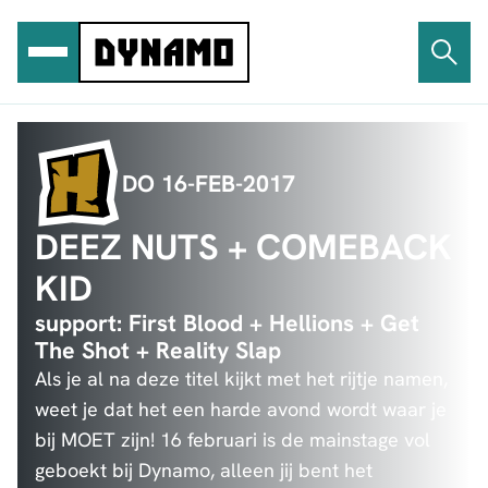
Ga
naar
de
inhoud
DO 16-FEB-2017
DEEZ NUTS + COMEBACK
KID
support: First Blood + Hellions + Get
The Shot + Reality Slap
Als je al na deze titel kijkt met het rijtje namen,
weet je dat het een harde avond wordt waar je
bij MOET zijn! 16 februari is de mainstage vol
geboekt bij Dynamo, alleen jij bent het