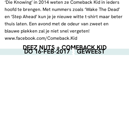
‘Die Knowing’ in 2014 weten ze Comeback Kid in ieders
hoofd te brengen. Met nummers zoals ‘Wake The Dead’
en ‘Step Ahead’ kun je je nieuwe witte t-shirt maar beter
thuis laten. Een avond met de odeur van zweet en
blauwe plekken zal je niet snel vergeten!
www.facebook.com/Comeback.Kid
DEEZ NUTS + COMEBACK KID
DO 16-FEB-2017
GEWEEST
SUPPORT
FIRST BLOOD
www.facebook.com/FirstBloodRules
HELLIONS
www.facebook.com/hellionsaus
GET THE SHOT