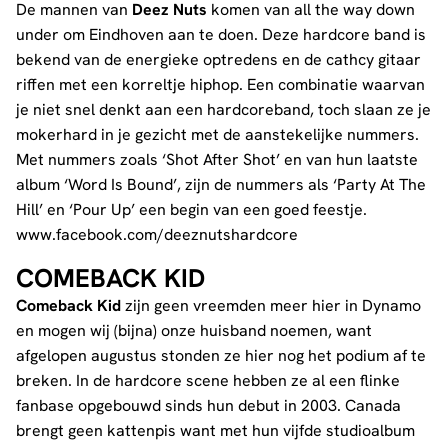
De mannen van
Deez Nuts
komen van all the way down
under om Eindhoven aan te doen. Deze hardcore band is
bekend van de energieke optredens en de cathcy gitaar
riffen met een korreltje hiphop. Een combinatie waarvan
je niet snel denkt aan een hardcoreband, toch slaan ze je
mokerhard in je gezicht met de aanstekelijke nummers.
Met nummers zoals ‘Shot After Shot’ en van hun laatste
album ‘Word Is Bound’, zijn de nummers als ‘Party At The
Hill’ en ‘Pour Up’ een begin van een goed feestje.
www.facebook.com/deeznutshardcore
COMEBACK KID
Comeback Kid
zijn geen vreemden meer hier in Dynamo
en mogen wij (bijna) onze huisband noemen, want
afgelopen augustus stonden ze hier nog het podium af te
breken. In de hardcore scene hebben ze al een flinke
fanbase opgebouwd sinds hun debut in 2003. Canada
brengt geen kattenpis want met hun vijfde studioalbum