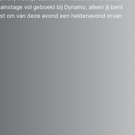
mainstage vol geboekt bij Dynamo, alleen jij bent
mist om van deze avond een heldenavond ervan