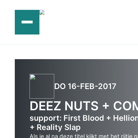
Ga
naar
de
inhoud
DO 16-FEB-2017
DEEZ NUTS + CO
support: First Blood + Hellio
+ Reality Slap
Als je al na deze titel kijkt met het rij