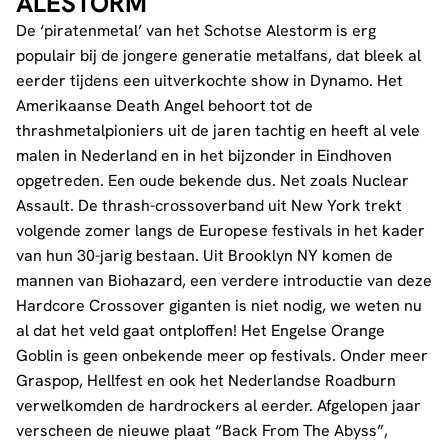
ALESTORM
De ‘piratenmetal’ van het Schotse Alestorm is erg
populair bij de jongere generatie metalfans, dat bleek al
eerder tijdens een uitverkochte show in Dynamo. Het
Amerikaanse Death Angel behoort tot de
thrashmetalpioniers uit de jaren tachtig en heeft al vele
malen in Nederland en in het bijzonder in Eindhoven
opgetreden. Een oude bekende dus. Net zoals Nuclear
Assault. De thrash-crossoverband uit New York trekt
volgende zomer langs de Europese festivals in het kader
van hun 30-jarig bestaan. Uit Brooklyn NY komen de
mannen van Biohazard, een verdere introductie van deze
Hardcore Crossover giganten is niet nodig, we weten nu
al dat het veld gaat ontploffen! Het Engelse Orange
Goblin is geen onbekende meer op festivals. Onder meer
Graspop, Hellfest en ook het Nederlandse Roadburn
verwelkomden de hardrockers al eerder. Afgelopen jaar
verscheen de nieuwe plaat “Back From The Abyss”,