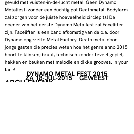
gevuld met vuisten-in-de-lucht metal. Geen Dynamo
Metalfest, zonder een duchtig pot Deathmetal. Bodyfarm
zal zorgen voor de juiste hoeveelheid circlepits! De
opener van het eerste Dynamo Metalfest zal Facelifter
zijn. Facelifter is een band afkomstig van de o.a. door
Dynamo opgezette Metal Factory. Death metal door
jonge gasten die precies weten hoe het genre anno 2015
hoort te klinken; bruut, technisch zonder teveel gepiel,
hakken en beuken met melodie en dikke grooves. In your
face!
DYNAMO METAL FEST 2015
ZA 18-JUL-2015
GEWEEST
ARCH ENEMY
Arch Enemy zal het festival afsluiten. Toen Michael Amott
in 1995 uit Carcass stapte besloot hij de meest
melodieuze deathmetal band ooit te starten, en dat is
Arch Enemy behoorlijk gelukt. 19 Jaar en 10 platen
verder is de Zweedse band een van de toppers in het
genre met goede recensies, en volle zalen. Het laatst