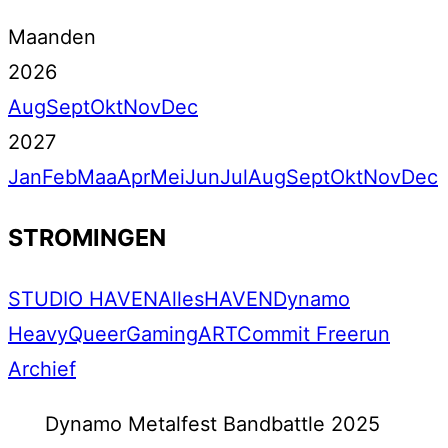
Maanden
2026
Aug
Sept
Okt
Nov
Dec
2027
Jan
Feb
Maa
Apr
Mei
Jun
Jul
Aug
Sept
Okt
Nov
Dec
STROMINGEN
STUDIO HAVEN
Alles
HAVEN
Dynamo
Heavy
Queer
Gaming
ART
Commit Freerun
Archief
Dynamo Metalfest Bandbattle 2025