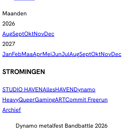
Maanden
2026
Aug
Sept
Okt
Nov
Dec
2027
Jan
Feb
Maa
Apr
Mei
Jun
Jul
Aug
Sept
Okt
Nov
Dec
STROMINGEN
STUDIO HAVEN
Alles
HAVEN
Dynamo
Heavy
Queer
Gaming
ART
Commit Freerun
Archief
Dynamo metalfest Bandbattle 2026