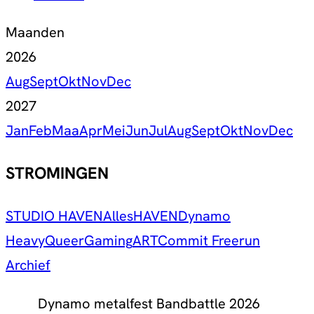
Maanden
2026
Aug
Sept
Okt
Nov
Dec
2027
Jan
Feb
Maa
Apr
Mei
Jun
Jul
Aug
Sept
Okt
Nov
Dec
STROMINGEN
STUDIO HAVEN
Alles
HAVEN
Dynamo
Heavy
Queer
Gaming
ART
Commit Freerun
Archief
Dynamo metalfest Bandbattle 2026