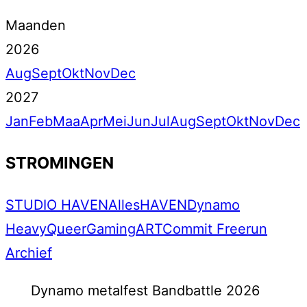
Maanden
2026
Aug
Sept
Okt
Nov
Dec
2027
Jan
Feb
Maa
Apr
Mei
Jun
Jul
Aug
Sept
Okt
Nov
Dec
STROMINGEN
STUDIO HAVEN
Alles
HAVEN
Dynamo
Heavy
Queer
Gaming
ART
Commit Freerun
Archief
Dynamo metalfest Bandbattle 2026