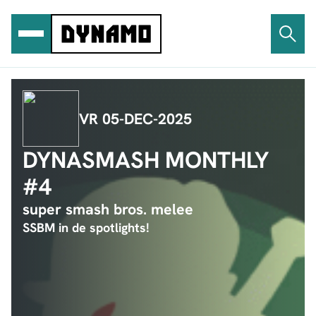
Ga
naar
de
inhoud
VR 05-DEC-2025
DYNASMASH MONTHLY
#4
super smash bros. melee
SSBM in de spotlights!