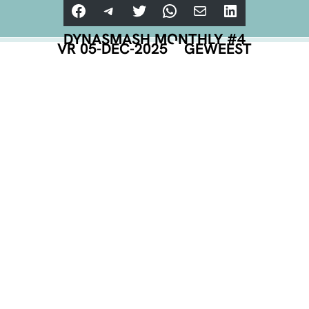
Facebook
Telegram
Twitter
WhatsApp
E-mail
LinkedIn
DYNASMASH MONTHLY #4
VR 05-DEC-2025
GEWEEST
NET BEVESTIGD
VR 11-SEP-2026
MAINSTAGE
€ 7,-
MWAH GAMING PUBQUIZ
TEST JOUW GAME KENNIS!
INFO
TICKETS
MAILBITES!
DYNAMO NIEUWS IN JE IN-BOX
(VEREIST)
VOORNAAM