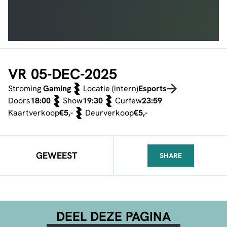
VR 05-DEC-2025
Stroming
Gaming
Locatie (intern)
Esports
Doors
18:00
Show
19:30
Curfew
23:59
Kaartverkoop
€5,-
Deurverkoop
€5,-
GEWEEST
SHARE
FACEBOOK
TELEGRAM
WHATSA
DEEL DEZE PAGINA