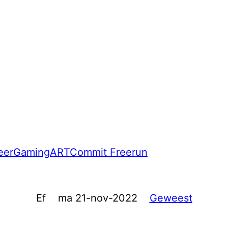
eer
Gaming
ART
Commit Freerun
Ef
ma 21-nov-2022
Geweest