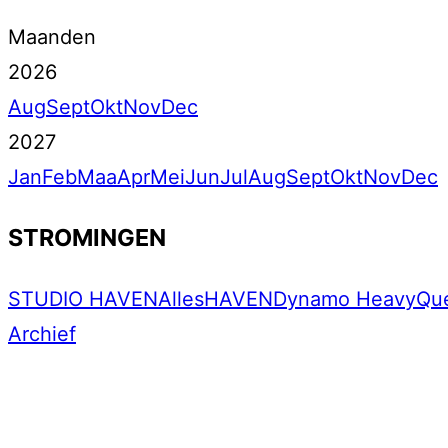
Maanden
2026
Aug
Sept
Okt
Nov
Dec
2027
Jan
Feb
Maa
Apr
Mei
Jun
Jul
Aug
Sept
Okt
Nov
Dec
STROMINGEN
STUDIO HAVEN
Alles
HAVEN
Dynamo Heavy
Qu
Archief