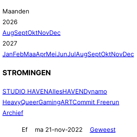
Maanden
2026
Aug
Sept
Okt
Nov
Dec
2027
Jan
Feb
Maa
Apr
Mei
Jun
Jul
Aug
Sept
Okt
Nov
Dec
STROMINGEN
STUDIO HAVEN
Alles
HAVEN
Dynamo
Heavy
Queer
Gaming
ART
Commit Freerun
Archief
Ef
ma 21-nov-2022
Geweest