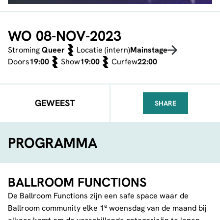
WO 08-NOV-2023
Stroming
Queer
Locatie (intern)
Mainstage
Doors
19:00
Show
19:00
Curfew
22:00
GEWEEST
SHARE
FACEBOOK
TELEGRAM
WHATSA
PROGRAMMA
BALLROOM FUNCTIONS
De Ballroom Functions zijn een safe space waar de
e
Ballroom community elke 1
woensdag van de maand bij