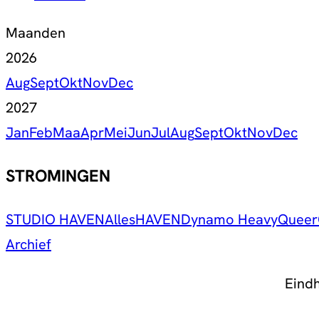
Maanden
2026
Aug
Sept
Okt
Nov
Dec
2027
Jan
Feb
Maa
Apr
Mei
Jun
Jul
Aug
Sept
Okt
Nov
Dec
STROMINGEN
STUDIO HAVEN
Alles
HAVEN
Dynamo Heavy
Queer
Archief
Eind