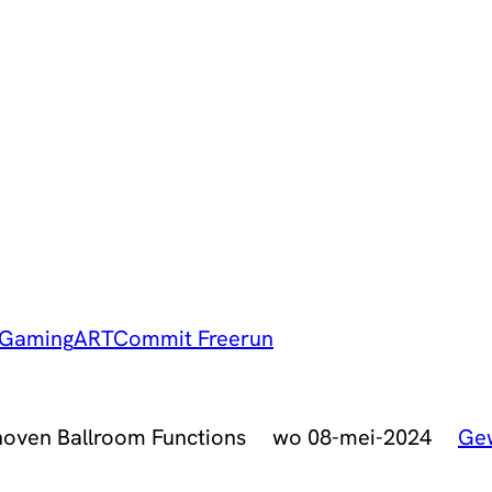
Gaming
ART
Commit Freerun
hoven Ballroom Functions
wo 08-mei-2024
Ge