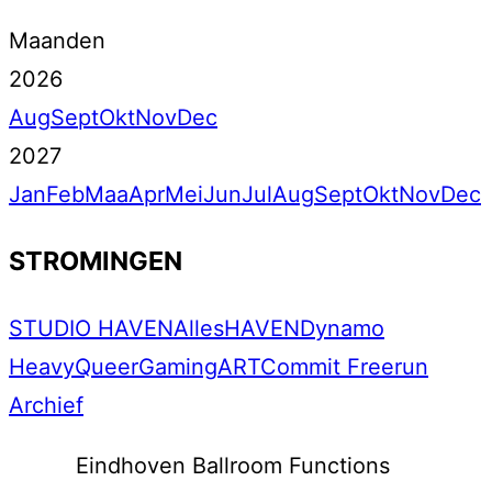
Maanden
2026
Aug
Sept
Okt
Nov
Dec
2027
Jan
Feb
Maa
Apr
Mei
Jun
Jul
Aug
Sept
Okt
Nov
Dec
STROMINGEN
STUDIO HAVEN
Alles
HAVEN
Dynamo
Heavy
Queer
Gaming
ART
Commit Freerun
Archief
Eindhoven Ballroom Functions