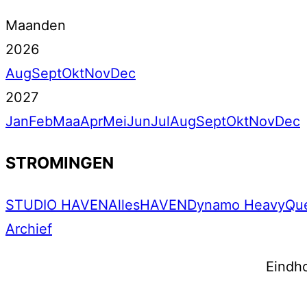
Maanden
2026
Aug
Sept
Okt
Nov
Dec
2027
Jan
Feb
Maa
Apr
Mei
Jun
Jul
Aug
Sept
Okt
Nov
Dec
STROMINGEN
STUDIO HAVEN
Alles
HAVEN
Dynamo Heavy
Qu
Archief
Eindh