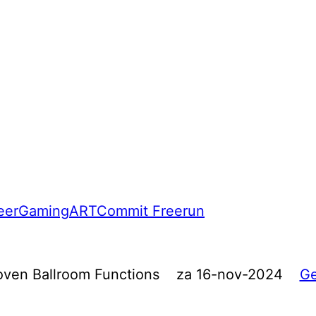
eer
Gaming
ART
Commit Freerun
oven Ballroom Functions
za 16-nov-2024
G