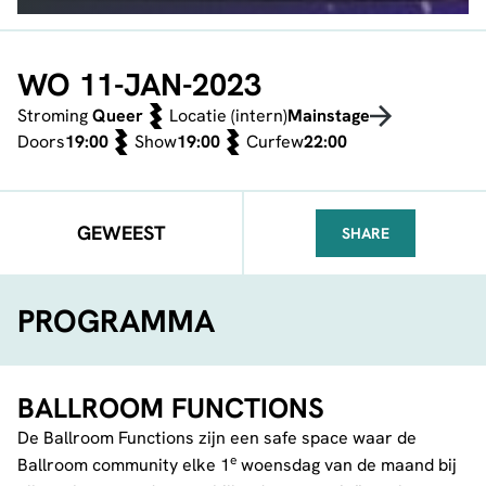
WO 11-JAN-2023
Stroming
Queer
Locatie (intern)
Mainstage
Doors
19:00
Show
19:00
Curfew
22:00
GEWEEST
SHARE
FACEBOOK
TELEGRAM
WHATSA
PROGRAMMA
BALLROOM FUNCTIONS
De Ballroom Functions zijn een safe space waar de
e
Ballroom community elke 1
woensdag van de maand bij